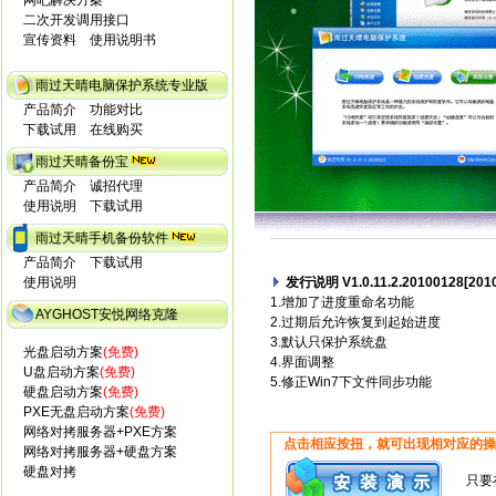
网吧解决方案
二次开发调用接口
宣传资料
使用说明书
雨过天晴电脑保护系统专业版
产品简介
功能对比
下载试用
在线购买
雨过天晴备份宝
产品简介
诚招代理
使用说明
下载试用
雨过天晴手机备份软件
产品简介
下载试用
使用说明
发行说明 V1.0.11.2.20100128[2010
1.增加了进度重命名功能
AYGHOST安悦网络克隆
2.过期后允许恢复到起始进度
3.默认只保护系统盘
光盘启动方案
(免费)
4.界面调整
U盘启动方案
(免费)
5.修正Win7下文件同步功能
硬盘启动方案
(免费)
PXE无盘启动方案
(免费)
网络对拷服务器+PXE方案
点击相应按扭，就可出现相对应的操
网络对拷服务器+硬盘方案
硬盘对拷
只要